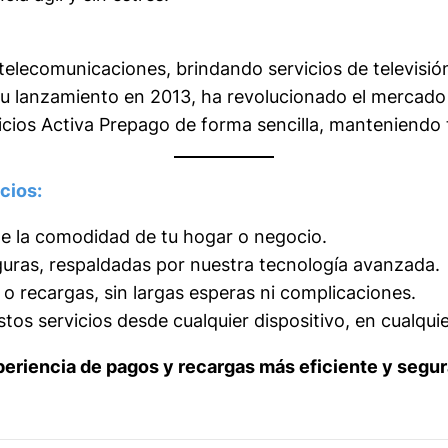
elecomunicaciones, brindando servicios de televisión 
 su lanzamiento en 2013, ha revolucionado el mercado
icios Activa Prepago de forma sencilla, manteniendo 
cios:
e la comodidad de tu hogar o negocio.
uras, respaldadas por nuestra tecnología avanzada.
 recargas, sin largas esperas ni complicaciones.
os servicios desde cualquier dispositivo, en cualqu
xperiencia de pagos y recargas más eficiente y segu