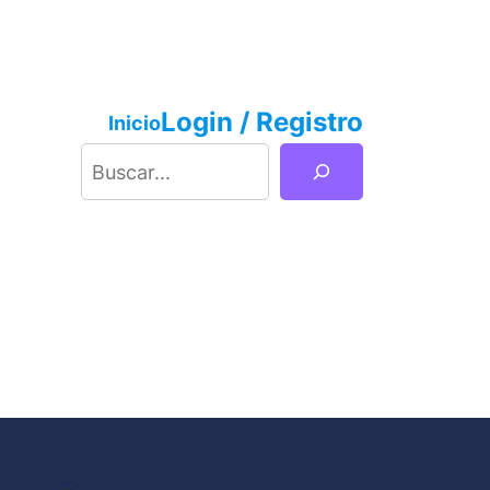
Login / Registro
Inicio
Buscar