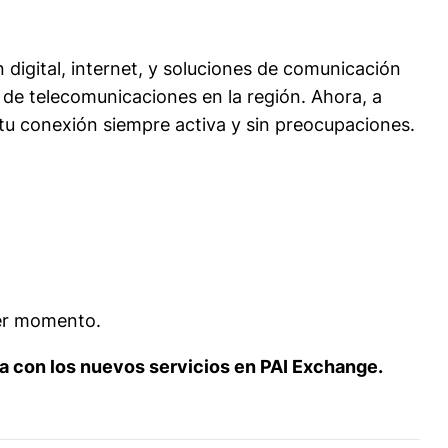
digital, internet, y soluciones de comunicación
 de telecomunicaciones en la región. Ahora, a
tu conexión siempre activa y sin preocupaciones.
ier momento.
ra con los nuevos servicios en PAI Exchange.