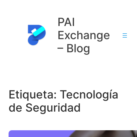
Saltar
al
PAI
contenido
Exchange
– Blog
Etiqueta:
Tecnología
de Seguridad