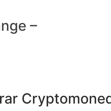
ange –
ar Cryptomone