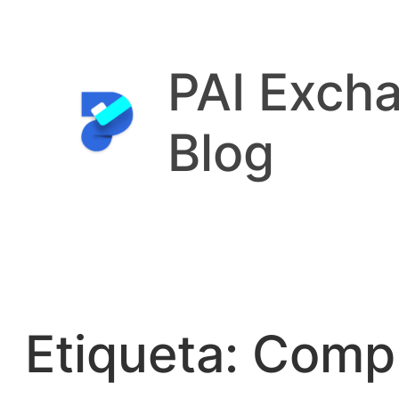
Saltar
al
contenido
PAI Exch
Blog
Etiqueta:
Compr