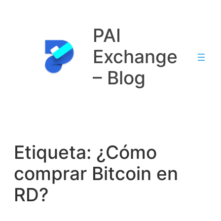
Saltar
al
PAI
contenido
Exchange
– Blog
Etiqueta:
¿Cómo
comprar Bitcoin en
RD?