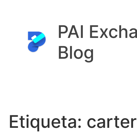
Saltar
al
contenido
PAI Exch
Blog
Etiqueta:
carte