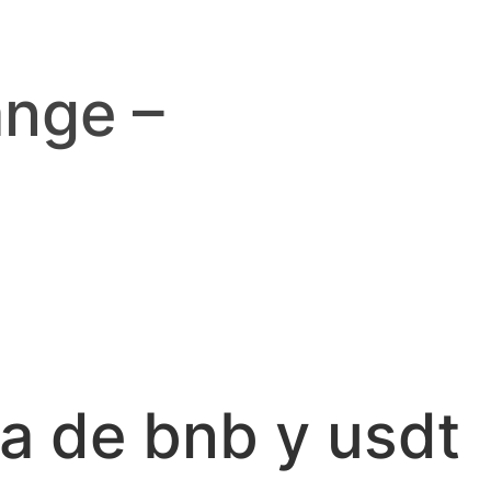
ange –
ra de bnb y usdt