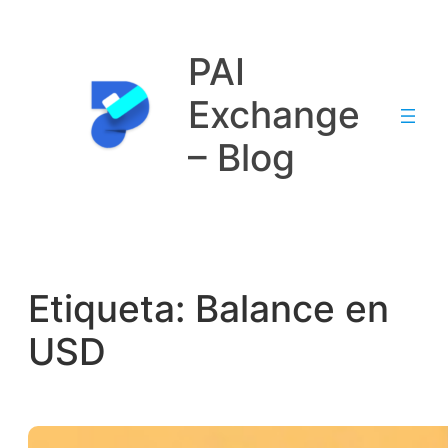
Saltar
al
PAI
contenido
Exchange
– Blog
Etiqueta:
Balance en
USD